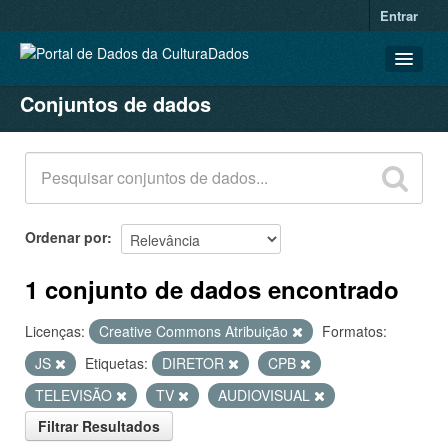
Entrar
Conjuntos de dados
CONJUNTOS DE DADOS
ORGANIZAÇÕES
GRUPOS
SOBRE
Ordenar por
1 conjunto de dados encontrado
Licenças:
Creative Commons Atribuição
Formatos:
JS
Etiquetas:
DIRETOR
CPB
TELEVISÃO
TV
AUDIOVISUAL
Filtrar Resultados