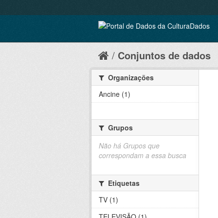
Conjuntos de dados
Organizações
Ancine (1)
Grupos
Não há Grupos que
correspondam a essa busca
Etiquetas
TV (1)
TELEVISÃO (1)