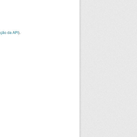
ção da API
).