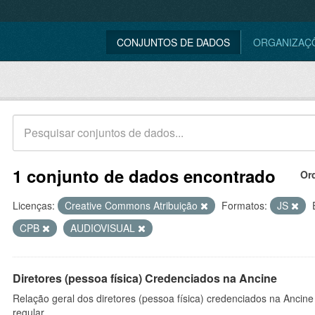
CONJUNTOS DE DADOS
ORGANIZAÇ
1 conjunto de dados encontrado
Or
Licenças:
Creative Commons Atribuição
Formatos:
JS
CPB
AUDIOVISUAL
Diretores (pessoa física) Credenciados na Ancine
Relação geral dos diretores (pessoa física) credenciados na Ancin
regular.