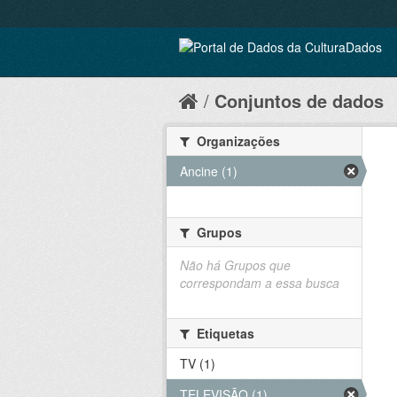
Conjuntos de dados
Organizações
Ancine (1)
Grupos
Não há Grupos que
correspondam a essa busca
Etiquetas
TV (1)
TELEVISÃO (1)