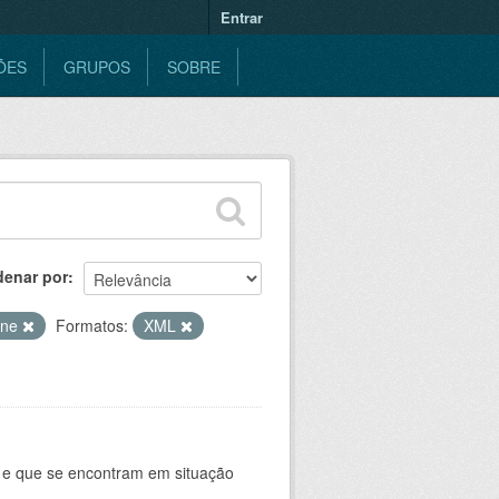
Entrar
ÕES
GRUPOS
SOBRE
denar por
ine
Formatos:
XML
e e que se encontram em situação