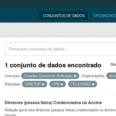
CONJUNTOS DE DADOS
ORGANIZAÇ
1 conjunto de dados encontrado
Or
Licenças:
Creative Commons Atribuição
Organizações:
Anc
Etiquetas:
DIRETOR
CPB
TELEVISÃO
Diretores (pessoa física) Credenciados na Ancine
Relação geral dos diretores (pessoa física) credenciados na Ancin
regular.