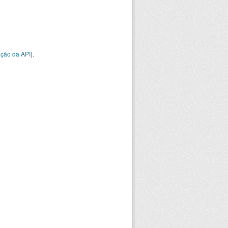
ção da API
).