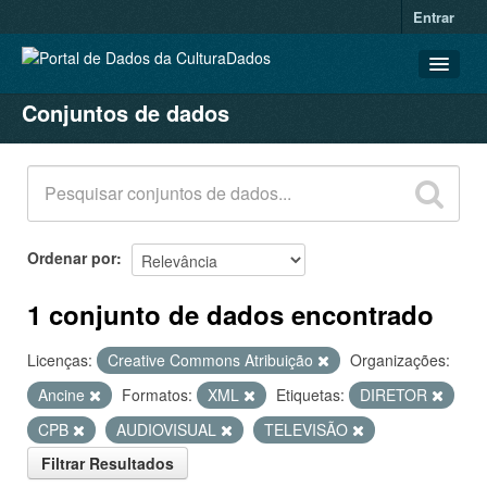
Entrar
Conjuntos de dados
CONJUNTOS DE DADOS
ORGANIZAÇÕES
GRUPOS
SOBRE
Ordenar por
1 conjunto de dados encontrado
Licenças:
Creative Commons Atribuição
Organizações:
Ancine
Formatos:
XML
Etiquetas:
DIRETOR
CPB
AUDIOVISUAL
TELEVISÃO
Filtrar Resultados