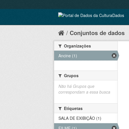
Conjuntos de dados
Organizações
Ancine (1)
Grupos
Não há Grupos que
correspondam a essa busca
Etiquetas
SALA DE EXIBIÇÃO (1)
FILME (1)