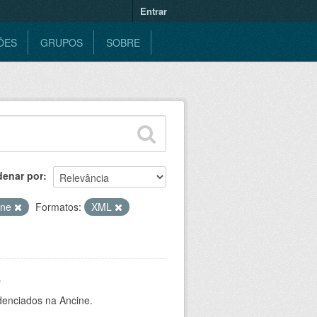
Entrar
ÕES
GRUPOS
SOBRE
denar por
ine
Formatos:
XML
e
denciados na Ancine.