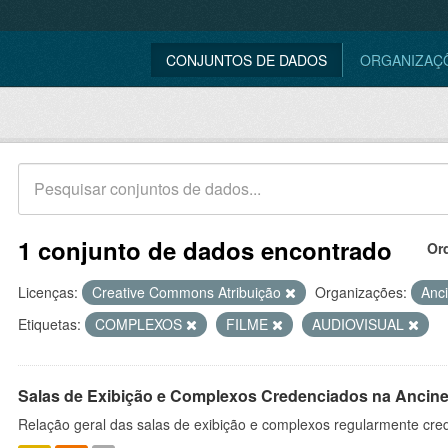
CONJUNTOS DE DADOS
ORGANIZAÇ
1 conjunto de dados encontrado
Or
Licenças:
Creative Commons Atribuição
Organizações:
Anc
Etiquetas:
COMPLEXOS
FILME
AUDIOVISUAL
Salas de Exibição e Complexos Credenciados na Ancin
Relação geral das salas de exibição e complexos regularmente cre