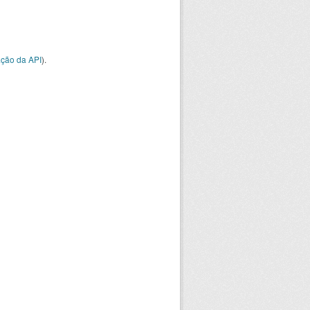
ção da API
).