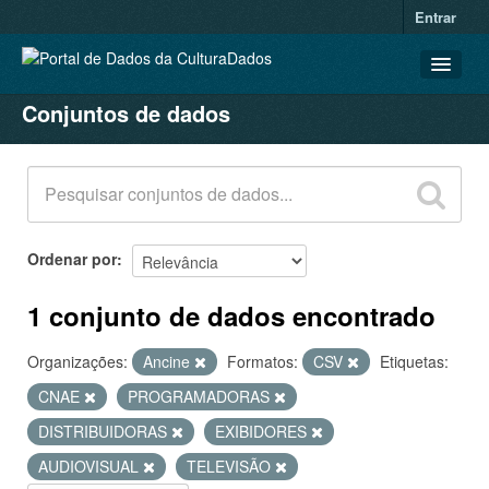
Entrar
Conjuntos de dados
CONJUNTOS DE DADOS
ORGANIZAÇÕES
GRUPOS
SOBRE
Ordenar por
1 conjunto de dados encontrado
Organizações:
Ancine
Formatos:
CSV
Etiquetas:
CNAE
PROGRAMADORAS
DISTRIBUIDORAS
EXIBIDORES
AUDIOVISUAL
TELEVISÃO