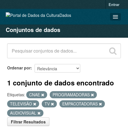
Entrar
Conjuntos de dados
CONJUNTOS DE DADOS
ORGANIZAÇÕES
GRUPOS
SOBRE
Ordenar por
1 conjunto de dados encontrado
Etiquetas:
CNAE
PROGRAMADORAS
TELEVISÃO
TV
EMPACOTADORAS
AUDIOVISUAL
Filtrar Resultados