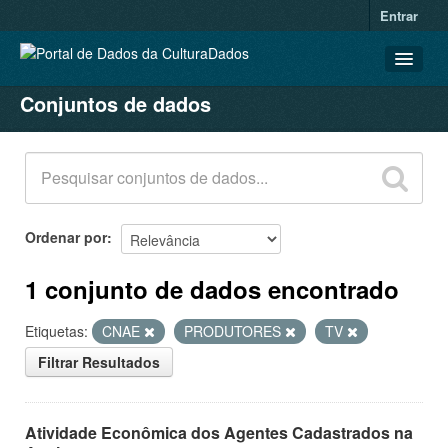
Entrar
Conjuntos de dados
CONJUNTOS DE DADOS
ORGANIZAÇÕES
GRUPOS
SOBRE
Ordenar por
1 conjunto de dados encontrado
Etiquetas:
CNAE
PRODUTORES
TV
Filtrar Resultados
Atividade Econômica dos Agentes Cadastrados na