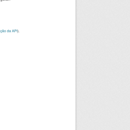
ção da API
).