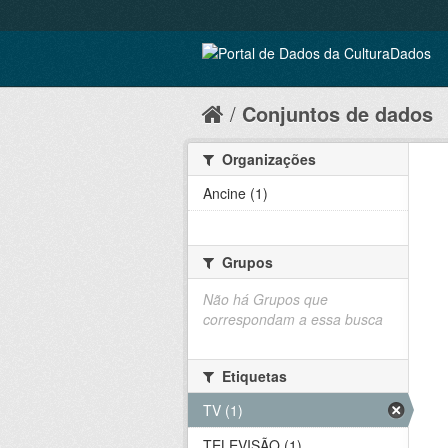
Conjuntos de dados
Organizações
Ancine (1)
Grupos
Não há Grupos que
correspondam a essa busca
Etiquetas
TV (1)
TELEVISÃO (1)