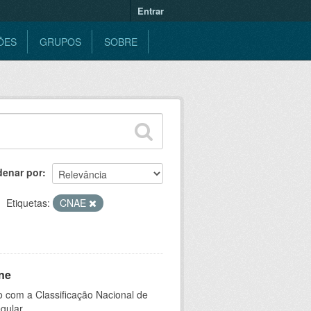
Entrar
ÕES
GRUPOS
SOBRE
denar por
Etiquetas:
CNAE
ne
 com a Classificação Nacional de
gular.