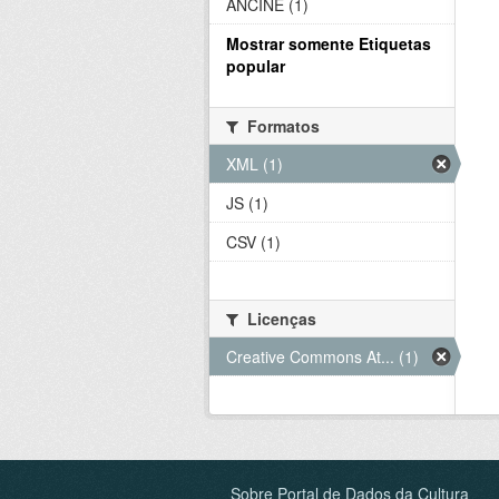
ANCINE (1)
Mostrar somente Etiquetas
popular
Formatos
XML (1)
JS (1)
CSV (1)
Licenças
Creative Commons At... (1)
Sobre Portal de Dados da Cultura