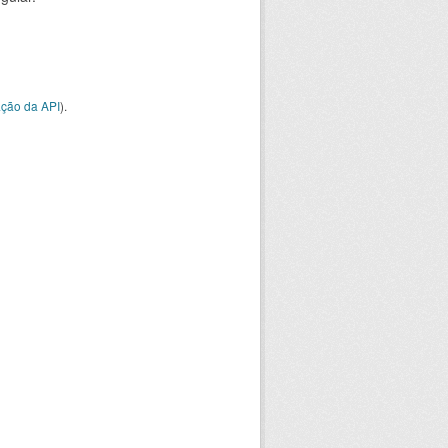
ção da API
).