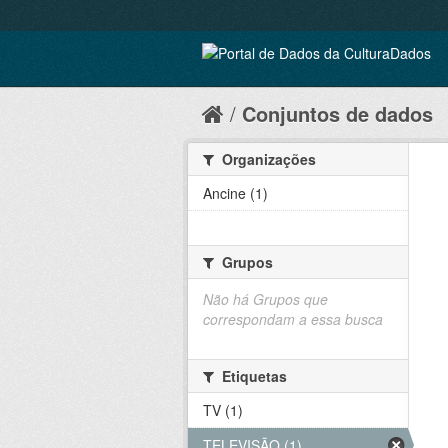
Conjuntos de dados
Organizações
Ancine (1)
Grupos
Não há Grupos que
correspondam a essa busca
Etiquetas
TV (1)
TELEVISÃO (1)