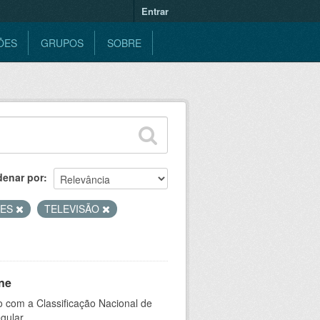
Entrar
ÕES
GRUPOS
SOBRE
denar por
RES
TELEVISÃO
ne
 com a Classificação Nacional de
gular.