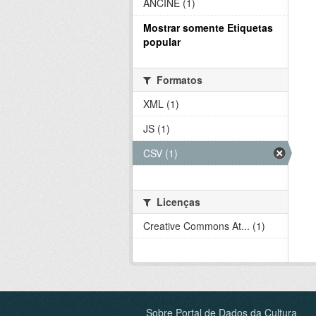
ANCINE (1)
Mostrar somente Etiquetas
popular
Formatos
XML (1)
JS (1)
CSV (1)
Licenças
Creative Commons At... (1)
Sobre Portal de Dados da Cultura