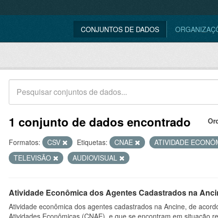
CONJUNTOS DE DADOS
ORGANIZAÇ
1 conjunto de dados encontrado
Or
Formatos:
CSV
Etiquetas:
CNAE
ATIVIDADE ECONÔ
TELEVISÃO
AUDIOVISUAL
Atividade Econômica dos Agentes Cadastrados na Anci
Atividade econômica dos agentes cadastrados na Ancine, de acordo
Atividades Econômicas (CNAE), e que se encontram em situação re