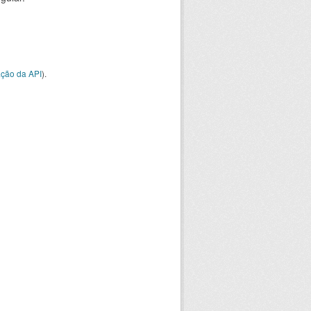
ção da API
).