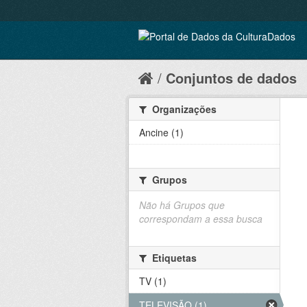
Conjuntos de dados
Organizações
Ancine (1)
Grupos
Não há Grupos que
correspondam a essa busca
Etiquetas
TV (1)
TELEVISÃO (1)