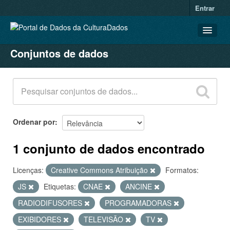
Entrar
Conjuntos de dados
CONJUNTOS DE DADOS
ORGANIZAÇÕES
GRUPOS
SOBRE
Ordenar por
1 conjunto de dados encontrado
Licenças:
Creative Commons Atribuição
Formatos:
JS
Etiquetas:
CNAE
ANCINE
RADIODIFUSORES
PROGRAMADORAS
EXIBIDORES
TELEVISÃO
TV