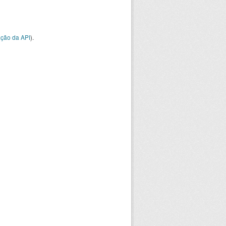
ção da API
).