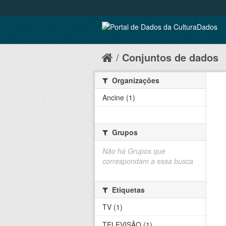
Conjuntos de dados
Organizações
Ancine (1)
Grupos
Não há Grupos que
correspondam a essa busca
Etiquetas
TV (1)
TELEVISÃO (1)