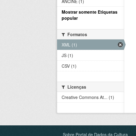
ANCINE (1)
Mostrar somente Etiquetas
popular
Formatos
XML (1)
JS (1)
CSV (1)
Licenças
Creative Commons At... (1)
Sobre Portal de Dados da Cultura