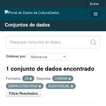
Entrar
Conjuntos de dados
CONJUNTOS DE DADOS
ORGANIZAÇÕES
GRUPOS
SOBRE
Ordenar por
1 conjunto de dados encontrado
Formatos:
JS
Etiquetas:
CINEMA
EMPACOTADORAS
AUDIOVISUAL
Filtrar Resultados