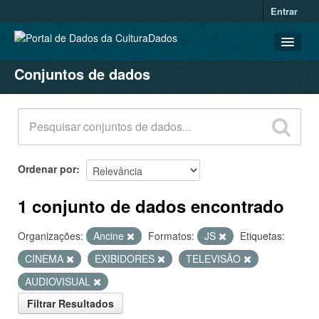
Entrar
Conjuntos de dados
CONJUNTOS DE DADOS
ORGANIZAÇÕES
GRUPOS
SOBRE
Ordenar por
1 conjunto de dados encontrado
Organizações:
Ancine
Formatos:
JS
Etiquetas:
CINEMA
EXIBIDORES
TELEVISÃO
AUDIOVISUAL
Filtrar Resultados