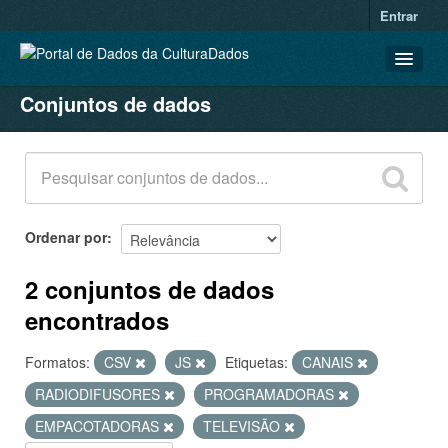
Entrar
Conjuntos de dados
CONJUNTOS DE DADOS
ORGANIZAÇÕES
GRUPOS
SOBRE
Ordenar por
2 conjuntos de dados
encontrados
Formatos:
CSV
JS
Etiquetas:
CANAIS
RADIODIFUSORES
PROGRAMADORAS
EMPACOTADORAS
TELEVISÃO