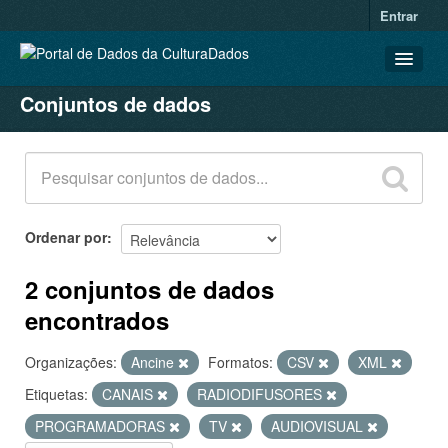
Entrar
Conjuntos de dados
CONJUNTOS DE DADOS
ORGANIZAÇÕES
GRUPOS
SOBRE
Ordenar por
2 conjuntos de dados
encontrados
Organizações:
Ancine
Formatos:
CSV
XML
Etiquetas:
CANAIS
RADIODIFUSORES
PROGRAMADORAS
TV
AUDIOVISUAL