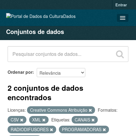
Entrar
Conjuntos de dados
CONJUNTOS DE DADOS
ORGANIZAÇÕES
GRUPOS
SOBRE
Ordenar por
2 conjuntos de dados
encontrados
Licenças:
Creative Commons Atribuição
Formatos:
CSV
XML
Etiquetas:
CANAIS
RADIODIFUSORES
PROGRAMADORAS