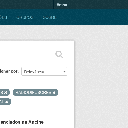
Entrar
ÕES
GRUPOS
SOBRE
denar por
IS
RADIODIFUSORES
UAL
denciados na Ancine