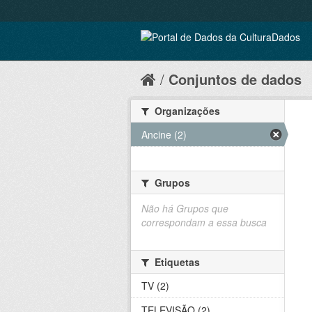
Conjuntos de dados
Organizações
Ancine (2)
Grupos
Não há Grupos que
correspondam a essa busca
Etiquetas
TV (2)
TELEVISÃO (2)