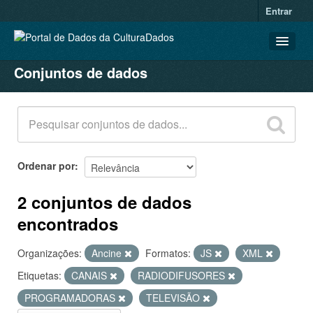
Entrar
Conjuntos de dados
CONJUNTOS DE DADOS
ORGANIZAÇÕES
GRUPOS
SOBRE
Ordenar por
2 conjuntos de dados
encontrados
Organizações:
Ancine
Formatos:
JS
XML
Etiquetas:
CANAIS
RADIODIFUSORES
PROGRAMADORAS
TELEVISÃO