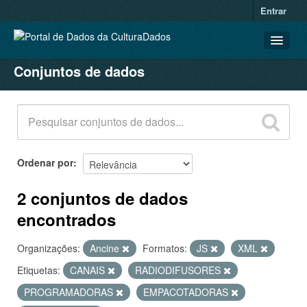
Entrar
Conjuntos de dados
CONJUNTOS DE DADOS
ORGANIZAÇÕES
GRUPOS
SOBRE
Ordenar por
2 conjuntos de dados
encontrados
Organizações:
Ancine
Formatos:
JS
XML
Etiquetas:
CANAIS
RADIODIFUSORES
PROGRAMADORAS
EMPACOTADORAS