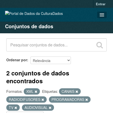
Entrar
Conjuntos de dados
CONJUNTOS DE DADOS
ORGANIZAÇÕES
GRUPOS
SOBRE
Ordenar por
2 conjuntos de dados
encontrados
Formatos:
XML
Etiquetas:
CANAIS
RADIODIFUSORES
PROGRAMADORAS
TV
AUDIOVISUAL