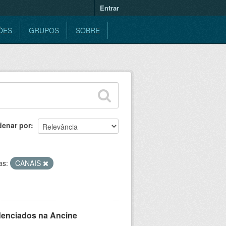
Entrar
ÕES
GRUPOS
SOBRE
denar por
as:
CANAIS
denciados na Ancine