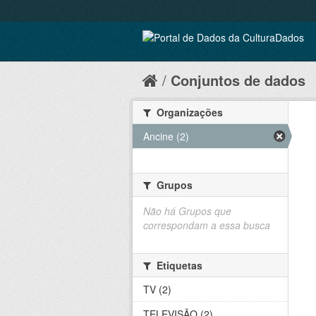
Conjuntos de dados
Organizações
Ancine (2)
Grupos
Não há Grupos que
correspondam a essa busca
Etiquetas
TV (2)
TELEVISÃO (2)