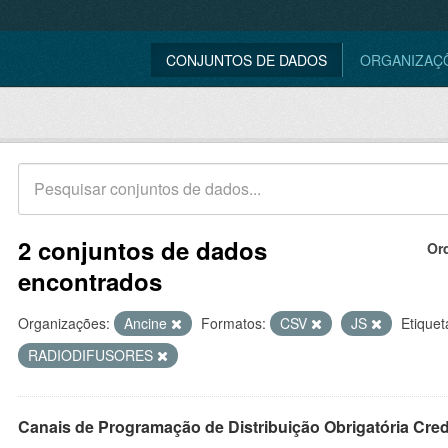
CONJUNTOS DE DADOS
ORGANIZAÇ
2 conjuntos de dados
Or
encontrados
Organizações:
Ancine
Formatos:
CSV
JS
Etiquet
RADIODIFUSORES
Canais de Programação de Distribuição Obrigatória Cre