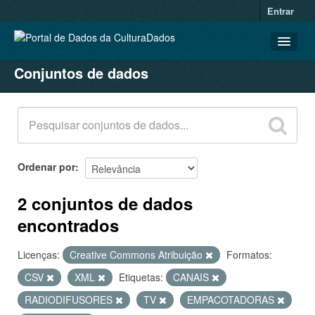
Entrar
Conjuntos de dados
CONJUNTOS DE DADOS
ORGANIZAÇÕES
GRUPOS
SOBRE
Ordenar por
2 conjuntos de dados
encontrados
Licenças:
Creative Commons Atribuição
Formatos:
CSV
XML
Etiquetas:
CANAIS
RADIODIFUSORES
TV
EMPACOTADORAS