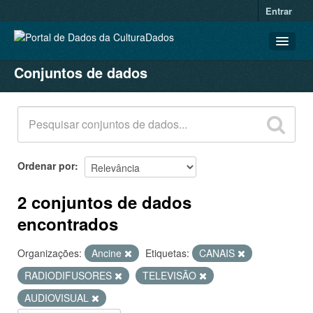
Entrar
Conjuntos de dados
CONJUNTOS DE DADOS
ORGANIZAÇÕES
GRUPOS
SOBRE
Ordenar por
2 conjuntos de dados
encontrados
Organizações:
Ancine
Etiquetas:
CANAIS
RADIODIFUSORES
TELEVISÃO
AUDIOVISUAL