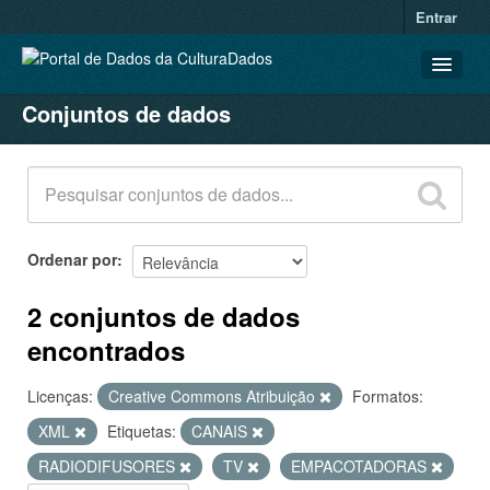
Entrar
Conjuntos de dados
CONJUNTOS DE DADOS
ORGANIZAÇÕES
GRUPOS
SOBRE
Ordenar por
2 conjuntos de dados
encontrados
Licenças:
Creative Commons Atribuição
Formatos:
XML
Etiquetas:
CANAIS
RADIODIFUSORES
TV
EMPACOTADORAS