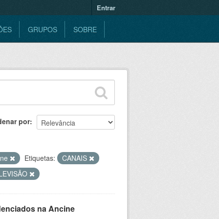
Entrar
ÕES
GRUPOS
SOBRE
denar por
ine
Etiquetas:
CANAIS
LEVISÃO
denciados na Ancine