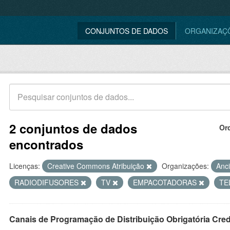
CONJUNTOS DE DADOS
ORGANIZAÇ
2 conjuntos de dados
Or
encontrados
Licenças:
Creative Commons Atribuição
Organizações:
Anc
RADIODIFUSORES
TV
EMPACOTADORAS
TE
Canais de Programação de Distribuição Obrigatória Cre