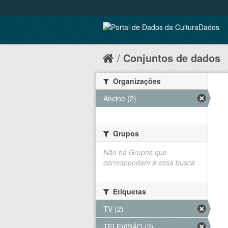
Conjuntos de dados
Organizações
Ancine (2)
Grupos
Não há Grupos que
correspondam a essa busca
Etiquetas
TV (2)
TELEVISÃO (2)