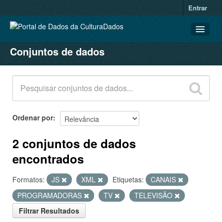
Entrar
Conjuntos de dados
CONJUNTOS DE DADOS
ORGANIZAÇÕES
GRUPOS
SOBRE
Ordenar por
2 conjuntos de dados
encontrados
Formatos:
JS
XML
Etiquetas:
CANAIS
PROGRAMADORAS
TV
TELEVISÃO
Filtrar Resultados