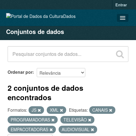
Entrar
Conjuntos de dados
CONJUNTOS DE DADOS
ORGANIZAÇÕES
GRUPOS
SOBRE
Ordenar por
2 conjuntos de dados
encontrados
Formatos:
JS
XML
Etiquetas:
CANAIS
PROGRAMADORAS
TELEVISÃO
EMPACOTADORAS
AUDIOVISUAL