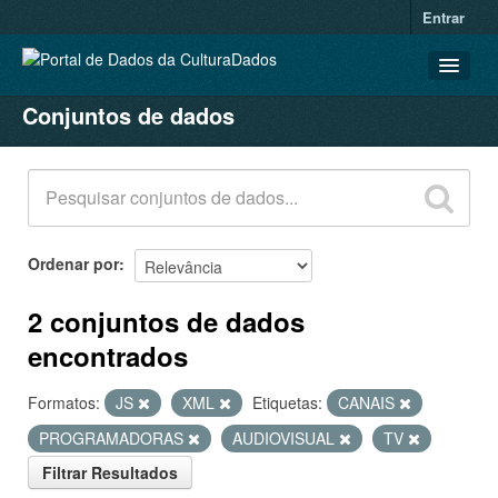
Entrar
Conjuntos de dados
CONJUNTOS DE DADOS
ORGANIZAÇÕES
GRUPOS
SOBRE
Ordenar por
2 conjuntos de dados
encontrados
Formatos:
JS
XML
Etiquetas:
CANAIS
PROGRAMADORAS
AUDIOVISUAL
TV
Filtrar Resultados