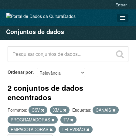
Entrar
Conjuntos de dados
CONJUNTOS DE DADOS
ORGANIZAÇÕES
GRUPOS
SOBRE
Ordenar por
2 conjuntos de dados
encontrados
Formatos:
CSV
XML
Etiquetas:
CANAIS
PROGRAMADORAS
TV
EMPACOTADORAS
TELEVISÃO