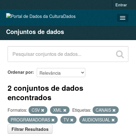
Entrar
Conjuntos de dados
CONJUNTOS DE DADOS
ORGANIZAÇÕES
GRUPOS
SOBRE
Ordenar por
2 conjuntos de dados
encontrados
Formatos:
CSV
XML
Etiquetas:
CANAIS
PROGRAMADORAS
TV
AUDIOVISUAL
Filtrar Resultados