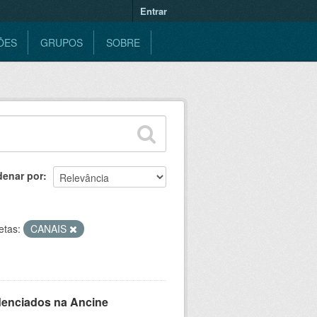
Entrar
ÕES
GRUPOS
SOBRE
denar por
etas:
CANAIS
denciados na Ancine