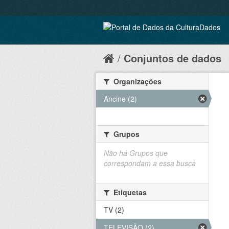
Conjuntos de dados
Organizações
Ancine (2)
Grupos
Não há Grupos que
correspondam a essa busca
Etiquetas
TV (2)
TELEVISÃO (2)