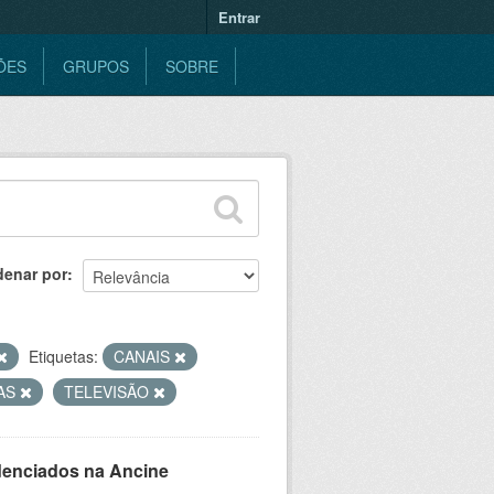
Entrar
ÕES
GRUPOS
SOBRE
denar por
Etiquetas:
CANAIS
AS
TELEVISÃO
denciados na Ancine