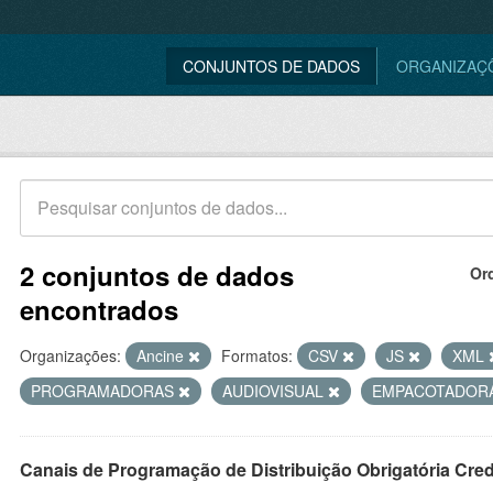
CONJUNTOS DE DADOS
ORGANIZAÇ
2 conjuntos de dados
Or
encontrados
Organizações:
Ancine
Formatos:
CSV
JS
XML
PROGRAMADORAS
AUDIOVISUAL
EMPACOTADOR
Canais de Programação de Distribuição Obrigatória Cre