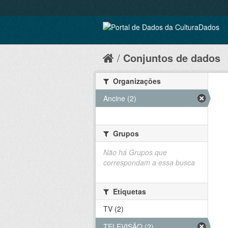
Conjuntos de dados
Organizações
Ancine (2)
Grupos
Não há Grupos que
correspondam a essa busca
Etiquetas
TV (2)
TELEVISÃO (2)