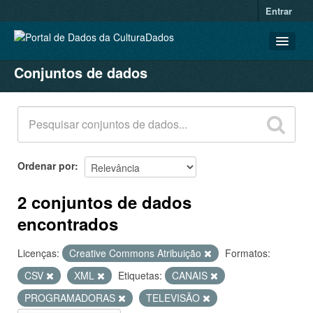
Entrar
Conjuntos de dados
CONJUNTOS DE DADOS
ORGANIZAÇÕES
GRUPOS
SOBRE
Ordenar por
2 conjuntos de dados
encontrados
Licenças:
Creative Commons Atribuição
Formatos:
CSV
XML
Etiquetas:
CANAIS
PROGRAMADORAS
TELEVISÃO