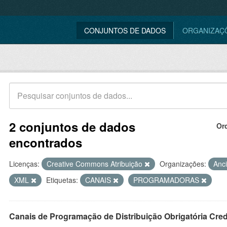
CONJUNTOS DE DADOS
ORGANIZAÇ
2 conjuntos de dados
Or
encontrados
Licenças:
Creative Commons Atribuição
Organizações:
Anc
XML
Etiquetas:
CANAIS
PROGRAMADORAS
Canais de Programação de Distribuição Obrigatória Cre