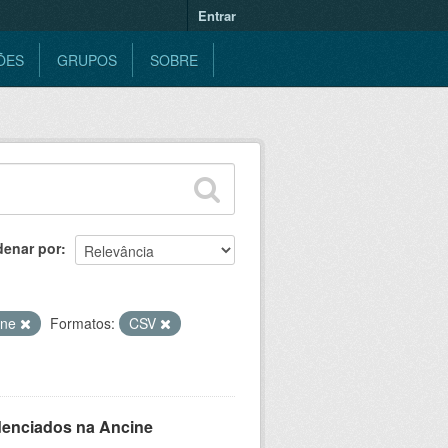
Entrar
ÕES
GRUPOS
SOBRE
denar por
ine
Formatos:
CSV
denciados na Ancine