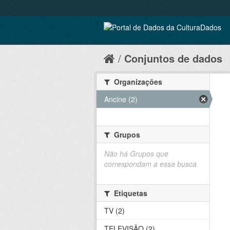
Conjuntos de dados
Organizações
Ancine (2)
Grupos
Não há Grupos que
correspondam a essa busca
Etiquetas
TV (2)
TELEVISÃO (2)