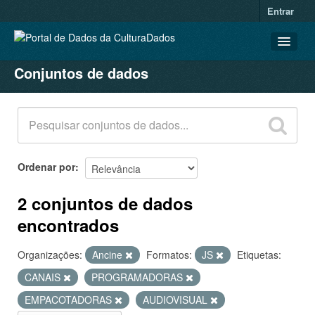
Entrar
Conjuntos de dados
CONJUNTOS DE DADOS
ORGANIZAÇÕES
GRUPOS
SOBRE
Ordenar por
2 conjuntos de dados
encontrados
Organizações:
Ancine
Formatos:
JS
Etiquetas:
CANAIS
PROGRAMADORAS
EMPACOTADORAS
AUDIOVISUAL