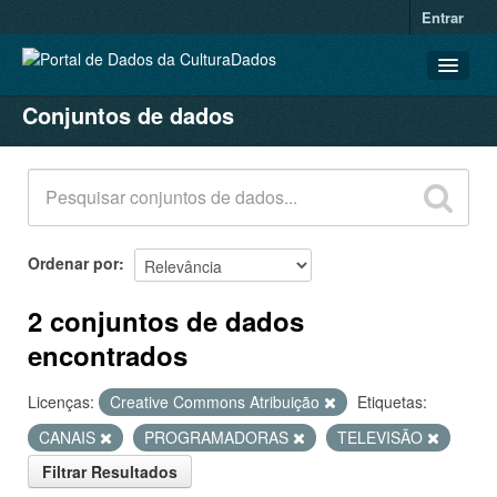
Entrar
Conjuntos de dados
CONJUNTOS DE DADOS
ORGANIZAÇÕES
GRUPOS
SOBRE
Ordenar por
2 conjuntos de dados
encontrados
Licenças:
Creative Commons Atribuição
Etiquetas:
CANAIS
PROGRAMADORAS
TELEVISÃO
Filtrar Resultados