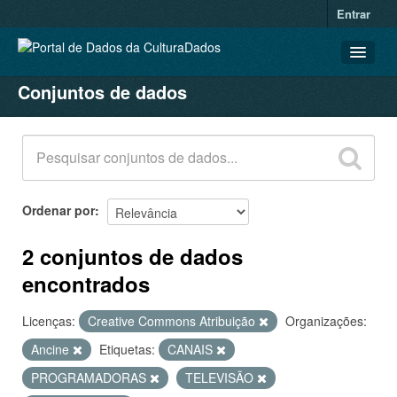
Entrar
Conjuntos de dados
CONJUNTOS DE DADOS
ORGANIZAÇÕES
GRUPOS
SOBRE
Ordenar por
2 conjuntos de dados
encontrados
Licenças:
Creative Commons Atribuição
Organizações:
Ancine
Etiquetas:
CANAIS
PROGRAMADORAS
TELEVISÃO