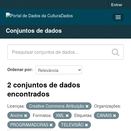
Entrar
Conjuntos de dados
CONJUNTOS DE DADOS
ORGANIZAÇÕES
GRUPOS
SOBRE
Ordenar por
2 conjuntos de dados
encontrados
Licenças:
Creative Commons Atribuição
Organizações:
Ancine
Formatos:
XML
Etiquetas:
CANAIS
PROGRAMADORAS
TELEVISÃO