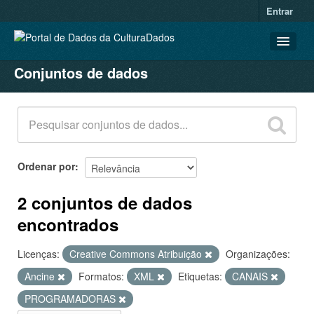
Entrar
Conjuntos de dados
CONJUNTOS DE DADOS
ORGANIZAÇÕES
GRUPOS
SOBRE
Ordenar por
2 conjuntos de dados
encontrados
Licenças:
Creative Commons Atribuição
Organizações:
Ancine
Formatos:
XML
Etiquetas:
CANAIS
PROGRAMADORAS