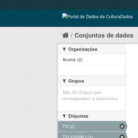
Conjuntos de dados
Organizações
Ancine (2)
Grupos
Não há Grupos que
correspondam a essa busca
Etiquetas
TV (2)
TELEVISÃO (2)