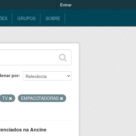
Entrar
ÕES
GRUPOS
SOBRE
denar por
TV
EMPACOTADORAS
denciados na Ancine