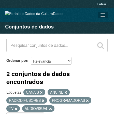
Entrar
Conjuntos de dados
CONJUNTOS DE DADOS
ORGANIZAÇÕES
GRUPOS
SOBRE
Ordenar por
2 conjuntos de dados
encontrados
Etiquetas:
CANAIS
ANCINE
RADIODIFUSORES
PROGRAMADORAS
TV
AUDIOVISUAL