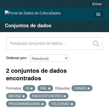
Entrar
Conjuntos de dados
CONJUNTOS DE DADOS
ORGANIZAÇÕES
GRUPOS
SOBRE
Ordenar por
2 conjuntos de dados
encontrados
Formatos:
JS
XML
Etiquetas:
CANAIS
ANCINE
RADIODIFUSORES
PROGRAMADORAS
TELEVISÃO