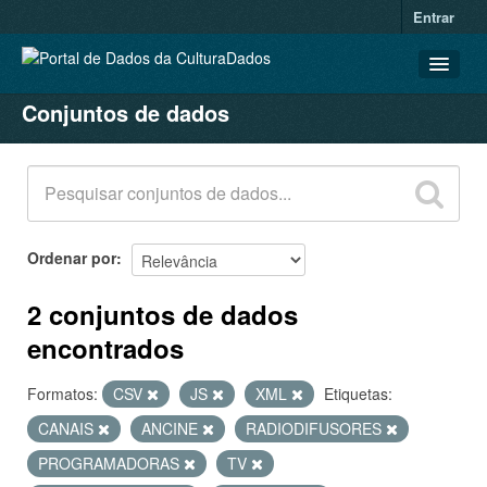
Entrar
Conjuntos de dados
CONJUNTOS DE DADOS
ORGANIZAÇÕES
GRUPOS
SOBRE
Ordenar por
2 conjuntos de dados
encontrados
Formatos:
CSV
JS
XML
Etiquetas:
CANAIS
ANCINE
RADIODIFUSORES
PROGRAMADORAS
TV