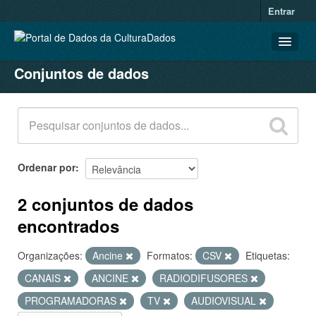
Entrar
Conjuntos de dados
CONJUNTOS DE DADOS
ORGANIZAÇÕES
GRUPOS
SOBRE
Ordenar por
2 conjuntos de dados
encontrados
Organizações:
Ancine
Formatos:
CSV
Etiquetas:
CANAIS
ANCINE
RADIODIFUSORES
PROGRAMADORAS
TV
AUDIOVISUAL