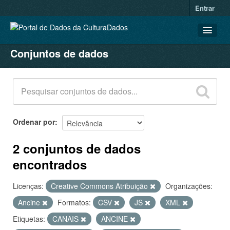
Entrar
Conjuntos de dados
CONJUNTOS DE DADOS
ORGANIZAÇÕES
GRUPOS
SOBRE
Ordenar por
2 conjuntos de dados
encontrados
Licenças:
Creative Commons Atribuição
Organizações:
Ancine
Formatos:
CSV
JS
XML
Etiquetas:
CANAIS
ANCINE