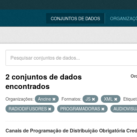
CONJUNTOS DE DADOS
ORGANIZAÇ
2 conjuntos de dados
Or
encontrados
Organizações:
Ancine
Formatos:
JS
XML
Etiquet
RADIODIFUSORES
PROGRAMADORAS
AUDIOVIS
Canais de Programação de Distribuição Obrigatória Cre