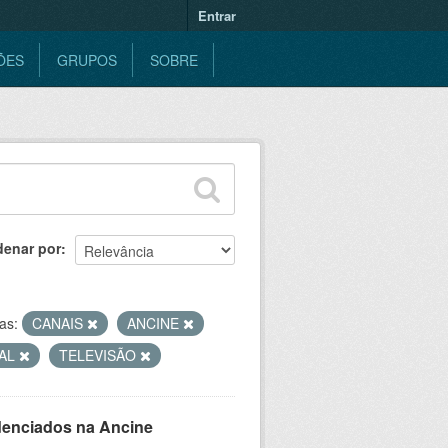
Entrar
ÕES
GRUPOS
SOBRE
denar por
as:
CANAIS
ANCINE
UAL
TELEVISÃO
denciados na Ancine