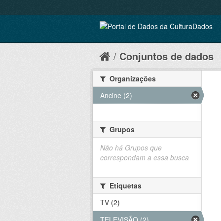
Conjuntos de dados
Organizações
Ancine (2)
Grupos
Não há Grupos que
correspondam a essa busca
Etiquetas
TV (2)
TELEVISÃO (2)