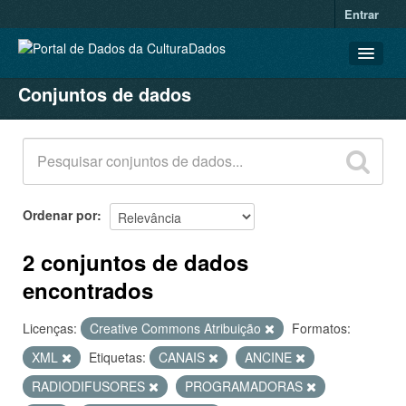
Entrar
Conjuntos de dados
CONJUNTOS DE DADOS
ORGANIZAÇÕES
GRUPOS
SOBRE
Ordenar por
2 conjuntos de dados
encontrados
Licenças:
Creative Commons Atribuição
Formatos:
XML
Etiquetas:
CANAIS
ANCINE
RADIODIFUSORES
PROGRAMADORAS