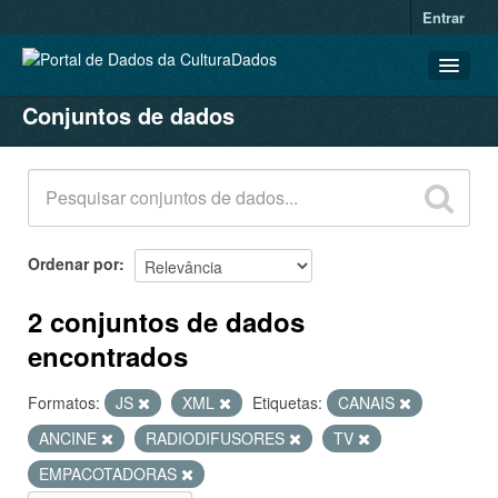
Entrar
Conjuntos de dados
CONJUNTOS DE DADOS
ORGANIZAÇÕES
GRUPOS
SOBRE
Ordenar por
2 conjuntos de dados
encontrados
Formatos:
JS
XML
Etiquetas:
CANAIS
ANCINE
RADIODIFUSORES
TV
EMPACOTADORAS